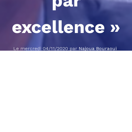
par
excellence »
Le mercredi 04/11/2020 par
Najoua Bouraoui
Le 30 Octobre, Participation de l association à la
journée « Bizerte pôle économique par excellence »
organisée par la chambre de commerce et
d'industrie nord-est de Bizerte.