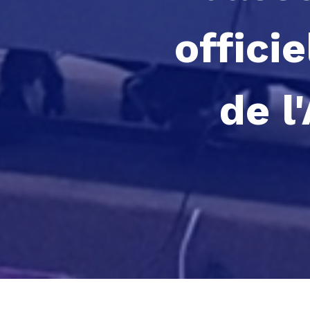
offici
de l