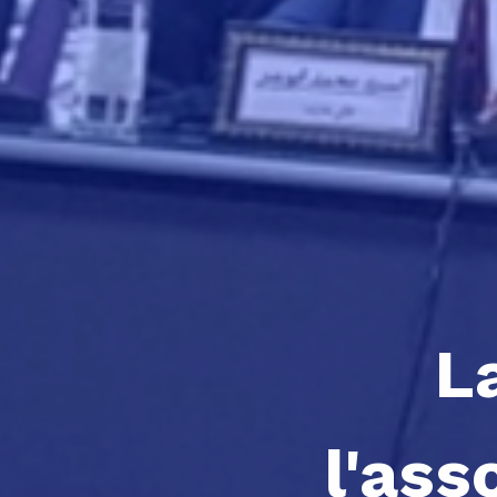
L
l'ass