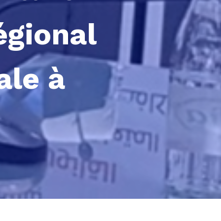
égional
ale à