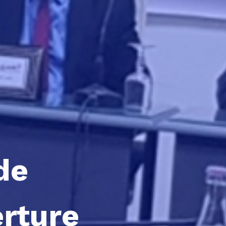
de
erture